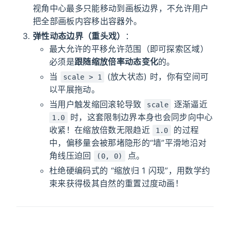
视角中心最多只能移动到画板边界，不允许用户
把全部画板内容移出容器外。
弹性动态边界（重头戏）
：
最大允许的平移允许范围（即可探索区域）
必须是
跟随缩放倍率动态变化
的。
当
(放大状态) 时，你有空间可
scale > 1
以平展拖动。
当用户触发缩回滚轮导致
逐渐逼近
scale
时，这套限制边界本身也会同步向中心
1.0
收紧！在缩放倍数无限趋近
的过程
1.0
中，偏移量会被那堵隐形的“墙”平滑地沿对
角线压迫回
点。
(0, 0)
杜绝硬编码式的 “缩放归 1 闪现”，用数学约
束来获得极其自然的重置过度动画！