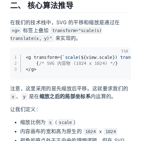
二、 核心算法推导
在我们的技术栈中，SVG 的平移和缩放是通过在
标签上叠加
<g>
transform="scale(s)
来实现的。
translate(x, y)"
TSX
1
<g transform={
`scale(
${view.scale}
) transla
2
    {
/* SVG 内容物 (1024 x 1024) */
}
3
</g>
注意，这里采用的是先缩放后平移。这就要求我们的
、
是在
缩放之后的局部坐标系
内运算的。
x
y
让我们定义：
缩放比例为
(
)
s
scale
内容画布的宽和高为原生的
x
1024
1024
视角的原点处于正中央的理想逻辑，但在 SVG