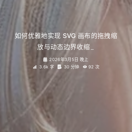
如何优雅地实现 SVG 画布的拖拽缩
放与动态边界收缩
_
2026年3月5日 晚上
3.6k 字
30 分钟
92
次