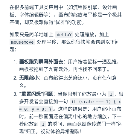
在很多前端工具类应用中（如流程图引擎、设计画
板、字体编辑器等），画布的缩放与平移是一个极其
基础，却又极难做得“优雅”的功能。
如果只是简单地加上
处理缩放，加上
deltaY
处理平移，那么你很快就会遇到以下问
mousemove
题：
画板跑到屏幕外面去
：用户按着鼠标一通乱推，
画板被拖到了九霄云外，再也找不回来了。
无限缩小
：画布缩得比芝麻还小，没有任何意
义。
“重置闪烁”问题
：当你限制了缩放最小为
，很
1
多开发者会直接加一句
if (scale === 1) { x
。这样的结果是：用户缩小画布
= 0; y = 0; }
时，前一秒画面还在偏离中心的地方缩放，下一
秒缩放到
的瞬间，画面竟然像传送门一样“闪
1
现”归正。视觉体验异常割裂！