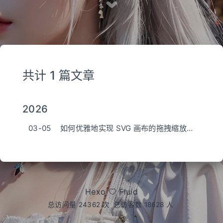
共计 1 篇文章
2026
03-05
如何优雅地实现 SVG 画布的拖拽缩放与动态边界收缩
Hexo
Fluid
总访问量
24362
次
总访客数
18628
人