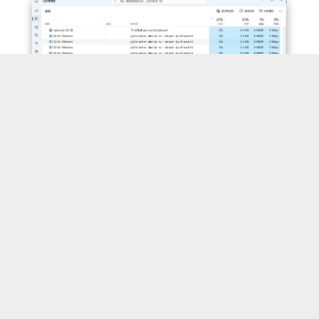
产生的原因因为要制作Linux产品安装包，在产品
安
git fsmonitor--daemon 占用目录，导
致无法修改
当我通过命令 git clone 目录然后导入 IDE 操作
时，由于想修改目录名，就退了 IDE，再修改目
录名，系统提示我文件夹正在使用： 通过
LockHunter (或者PowerToys) 发现占用该目录
2023-05-22
技术文章
>
解决问题
的进程，右键打开。 打开后如下所示 PowerToys
查询的结果 为什么会有大量 git 占用目录呢？打
开任务管理器发现好多： 右键增加命令行列后如
上图所示，大量