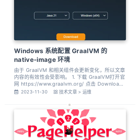
用，参考官方
Windows 系统配置 GraalVM 的
native-image 环境
由于 GraalVM 和相关组件会更新变化，所以文章
内容的有效性会受影响。 1. 下载 GraalVM打开官
网 https://www.graalvm.org/ 点击 Download
下载。 在当前时间（2023-11-29）我下载的版本
2023-11-30
技术文章
>
运维
为: graalvm-jdk-21_windows-x64_bin.zip 解压
GraalVM，例如目录 D:\Dev\graalvm-jdk-21.