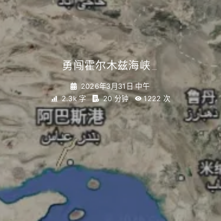
勇闯霍尔木兹海峡
_
2026年3月31日 中午
2.3k 字
20 分钟
1222
次