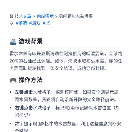
技术文章
>
前端演示
>
勇闯霍尔木兹海峡
#前端
#游戏
#JS
🚢 游戏背景
霍尔木兹海峡是波斯湾通往阿拉伯海的咽喉要道，全球约
20%的石油经此运输。如今，海峡水域布满水雷，你的任
务是驾驶货轮找到一条安全航道，成功穿越封锁。
🎮 操作方法
左键点击
水域格子：探测该区域，如果安全则显示周
围水雷数量，货轮将自动沿新开辟的安全路径前进。
右键点击
水域格子：标记/取消标记疑似水雷位置（旗
帜标记）。
数字提示周围8格中的水雷数量，利用这些信息判断安
全路径。