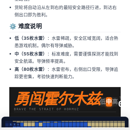
货轮将自动沿从左到右的最短安全路径行进，到达右
侧出口即为胜利。
⚙️ 难度说明
低（35枚水雷）
：水雷稀疏，安全区域宽阔，适合熟
悉游戏机制。偶尔有导弹威胁。
中（55枚水雷）
：标准难度，需要谨慎探测才能找到
安全航道。导弹频率提高。
高（80枚水雷）
：水雷密布，右侧出口受限，导弹追
踪更密集，考验快速判断能力。
勇闯霍尔木兹
TIME
低
中
高
0s
BRAVE THE STRAIT OF HORMUZ
1
1
1
1