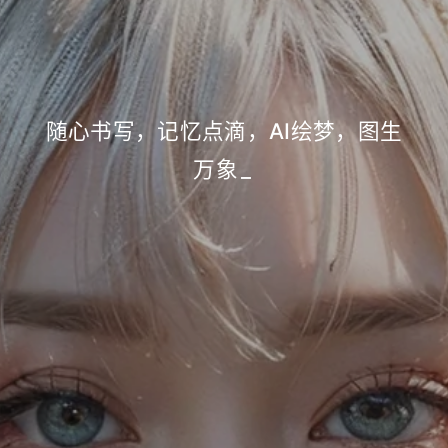
随心书写，记忆点滴，AI绘梦，图生
万象
_