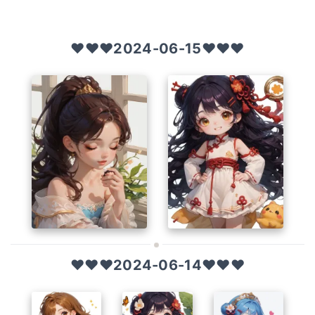
❤️❤️❤️2024-06-15❤️❤️❤️
❤️❤️❤️2024-06-14❤️❤️❤️