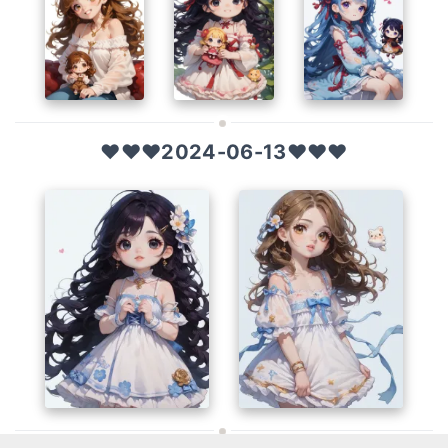
❤️❤️❤️2024-06-13❤️❤️❤️