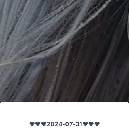
❤️❤️❤️2024-07-31❤️❤️❤️