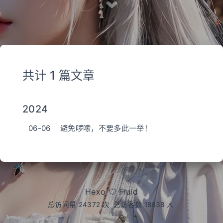
共计 1 篇文章
2024
06-06
避免啰嗦，不要多此一举！
Hexo
Fluid
总访问量
24372
次
总访客数
18638
人