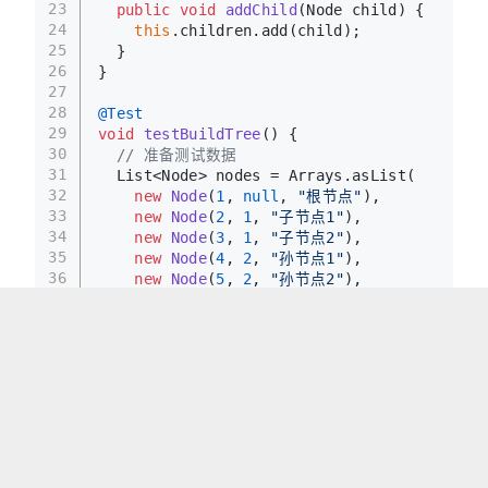
23
public
void
addChild
(Node child)
 {
24
this
.children.add(child);
25
  }
26
}
27
28
@Test
29
void
testBuildTree
()
 {
30
// 准备测试数据
31
  List<Node> nodes = Arrays.asList(
32
new
Node
(
1
, 
null
, 
"根节点"
),
33
new
Node
(
2
, 
1
, 
"子节点1"
),
34
new
Node
(
3
, 
1
, 
"子节点2"
),
35
new
Node
(
4
, 
2
, 
"孙节点1"
),
36
new
Node
(
5
, 
2
, 
"孙节点2"
),
37
new
Node
(
6
, 
3
, 
"孙节点3"
)
38
  );
39
40
// 使用 TreeNewBee 构建树结构
41
  List<Node> tree = TreeNewBee.buildTree(
42
    nodes,
43
    Node::getParentId,  
// GetParentId lamb
44
    Node::getId,        
// GetId lambda
45
    Node::addChild      
// AddChild lambda
46
  );