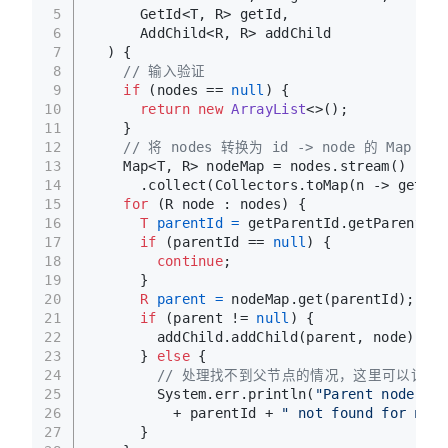
5
      GetId<T, R> getId,
6
      AddChild<R, R> addChild
7
  )
 {
8
// 输入验证
9
if
 (nodes == 
null
) {
10
return
new
ArrayList
<>();
11
    }
12
// 将 nodes 转换为 id -> node 的 Map
13
    Map<T, R> nodeMap = nodes.stream()
14
      .collect(Collectors.toMap(n -> getId.
15
for
 (R node : nodes) {
16
T
parentId
=
 getParentId.getParentId(
17
if
 (parentId == 
null
) {
18
continue
;
19
      }
20
R
parent
=
 nodeMap.get(parentId);
21
if
 (parent != 
null
) {
22
        addChild.addChild(parent, node);
23
      } 
else
 {
24
// 处理找不到父节点的情况，这里可以记录
25
        System.err.println(
"Parent node wit
26
          + parentId + 
" not found for node
27
      }