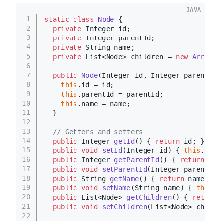
JAVA
1
static
class
Node
 {
2
private
 Integer id;
3
private
 Integer parentId;
4
private
 String name;
5
private
 List<Node> children = 
new
ArrayLi
6
7
public
Node
(Integer id, Integer parentId,
8
this
.id = id;
9
this
.parentId = parentId;
10
this
.name = name;
11
  }
12
13
// Getters and setters
14
public
 Integer 
getId
()
 { 
return
 id; }
15
public
void
setId
(Integer id)
 { 
this
.id =
16
public
 Integer 
getParentId
()
 { 
return
 par
17
public
void
setParentId
(Integer parentId)
18
public
 String 
getName
()
 { 
return
 name; }
19
public
void
setName
(String name)
 { 
this
.n
20
public
 List<Node> 
getChildren
()
 { 
return
 
21
public
void
setChildren
(List<Node> childr
22