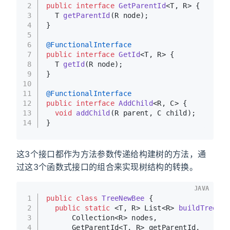
2
public
interface
GetParentId
<T, R> {
3
  T 
getParentId
(R node)
;
4
}
5
6
@FunctionalInterface
7
public
interface
GetId
<T, R> {
8
  T 
getId
(R node)
;
9
}
10
11
@FunctionalInterface
12
public
interface
AddChild
<R, C> {
13
void
addChild
(R parent, C child)
;
14
}
这3个接口都作为方法参数传递给构建树的方法，通
过这3个函数式接口的组合来实现树结构的转换。
JAVA
1
public
class
TreeNewBee
 {
2
public
static
 <T, R> List<R> 
buildTree
(
3
      Collection<R> nodes,
4
      GetParentId<T, R> getParentId,