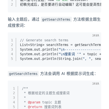
2
初稿完成后，是否要进行自动编辑？这可能会提高性能，但
输入主题后，通过
方法根据主题生
getSearchTerms
成搜索词：
JAVA
1
// Generate search terms
2
List<String> searchTerms = getSearchTerms(t
3
System.out.println(
"\n---------------------
4
System.out.println(
"\n搜索词 '"
 + topic + 
"'
5
System.out.println(String.join(
", "
, search
方法会调用 AI 根据提示词生成：
getSearchTerms
JAVA
1
/**
2
 * 根据给定的主题生成搜索词
3
 *
4
 * 
@param
 topic 主题
5
 * 
@return
 搜索词列表