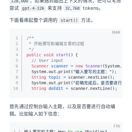
，如果遇到超出上下文的情况，还可以考虑
128,000
尝试
来支持
tokens。
gpt-4-32k
32,768
下面看串起整个调用的
方法。
start()
JAVA
1
/**
2
 * 开始撰写和编辑文章的过程
3
 */
4
public
void
start
()
 {
5
// User input
6
Scanner
scanner
=
new
Scanner
(System.in);
7
  System.out.print(
"输入要写的主题："
);
8
String
topic
=
 scanner.nextLine();
9
  System.out.print(
"初稿完成后，是否要进行自动
10
String
doEdit
=
 scanner.nextLine();
首先通过控制台输入主题，以及是否要进行自动编
辑。比如输入如下信息：
CSS
1
输入要写的主题：How 
to
use
 Obsidian?