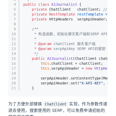
4
public
class
AIJournalist
 {
5
private
 ChatClient   chatClient; 
// 聊
6
private
RestTemplate
restTemplate
=
new
7
private
 HttpHeaders  serpApiHeader; 
//
8
9
/**
10
     * 构造函数，初始化聊天客户端和SERP API的
11
     *
12
     * 
@param
 chatClient 聊天客户端
13
     * 
@param
 serpApiKey SERP API的密钥
14
     */
15
public
AIJournalist
(ChatClient chatClie
16
this
.chatClient = chatClient;
17
this
.serpApiHeader = 
new
HttpHeader
18
19
        serpApiHeader.setContentType(MediaT
20
        serpApiHeader.set(
"X-API-KEY"
, serp
21
    }
为了方便外部替换
实现，作为参数传递
ChatClient
进去使用，搜索使用的 SERP，可以免费申请初始的