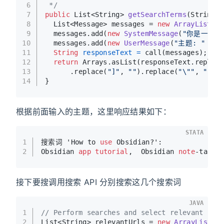
6
 */
7
public
 List<String> 
getSearchTerms
(String t
8
  List<Message> messages = 
new
ArrayList
<>(
9
  messages.add(
new
SystemMessage
(
"你是一位
10
  messages.add(
new
UserMessage
(
"主题: "
 + t
11
String
responseText
=
 call(messages);
12
return
 Arrays.asList(responseText.replace
13
      .replace(
"]"
, 
""
).replace(
"\""
, 
""
).s
14
}
根据前面输入的主题，这里响应结果如下：
STATA
1
搜索词 'How to 
use
 Obsidian?':
2
Obsidian 
app
tutorial
,  Obsidian 
note
-takin
接下要搜调用搜索 API 分别搜索这几个搜索词
JAVA
1
// Perform searches and select relevant URL
2
List<String> relevantUrls = 
new
ArrayList
<>