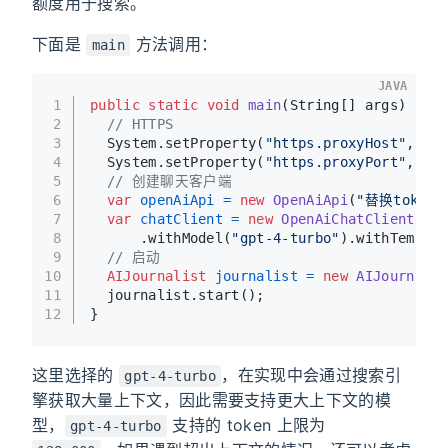
额度用于搜索。
下面是
方法调用：
main
JAVA
1
public
static
void
main
(String[] args)
 {
2
// HTTPS
3
  System.setProperty(
"https.proxyHost"
, 
"lo
4
  System.setProperty(
"https.proxyPort"
, 
"78
5
// 创建聊天客户端
6
var
openAiApi
=
new
OpenAiApi
(
"替换token"
7
var
chatClient
=
new
OpenAiChatClient
(ope
8
      .withModel(
"gpt-4-turbo"
).withTempera
9
// 启动
10
AIJournalist
journalist
=
new
AIJournalis
11
  journalist.start();
12
}
这里选择的
，在实现中会通过搜索引
gpt-4-turbo
擎获取大量上下文，因此需要支持更大上下文的模
型，
支持的 token 上限为
gpt-4-turbo