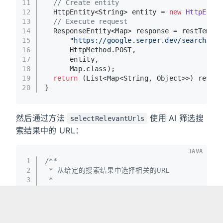
11
// Create entity
12
  HttpEntity<String> entity = 
new
HttpEntit
13
// Execute request
14
  ResponseEntity<Map> response = restTempla
15
"https://google.serper.dev/search"
,
16
      HttpMethod.POST,
17
      entity,
18
      Map.class);
19
return
 (List<Map<String, Object>>) respon
20
}
然后通过方法
使用 AI 筛选搜
selectRelevantUrls
索结果中的 URL：
JAVA
1
/**
2
 * 从给定的搜索结果中选择相关的URL
3
 *
4
 * 
@param
 searchResults 搜索结果
5
 * 
@return
 相关的URL列表
6
 */
7
public
 List<String> 
selectRelevantUrls
(List