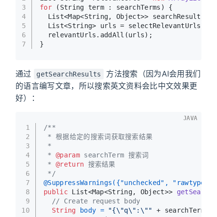
3
for
 (String term : searchTerms) {
4
  List<Map<String, Object>> searchResults =
5
  List<String> urls = selectRelevantUrls(se
6
  relevantUrls.addAll(urls);
7
}
通过
方法搜索（因为AI会用我们
getSearchResults
的语言编写文章，所以搜索英文资料会比中文效果更
好）：
JAVA
1
/**
2
 * 根据给定的搜索词获取搜索结果
3
 *
4
 * 
@param
 searchTerm 搜索词
5
 * 
@return
 搜索结果
6
 */
7
@SuppressWarnings({"unchecked", "rawtypes"}
8
public
 List<Map<String, Object>> 
getSearchR
9
// Create request body
10
String
body
=
"{\"q\":\""
 + searchTerm + 