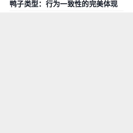
鸭子类型：行为一致性的完美体现
在编程世界中，有一个著名的概念叫做”鸭子类型”
（Duck Typing），它来自于这样一句话：
“当看到一只鸟走起来像鸭子、游泳起来像鸭
子、叫起来也像鸭子，那么这只鸟就可以被称为
鸭子。”
虽然 Java 是静态类型语言，但在函数式编程的语境
下，我们同样可以看到这种行为一致性的体现。
和
就是一个完美的例子。
TreeNewBee
Tree
接口形式不同，行为完全一致
让我们来对比这两个类的方法签名：
JAVA
1
// TreeNewBee 的方法签名