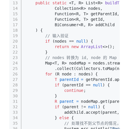
13
public
static
 <T, R> List<R> 
buildTree
(
14
            Collection<R> nodes,
15
            Function<R, T> getParentId,
16
            Function<R, T> getId,
17
            BiConsumer<R, R> addChild
18
    )
 {
19
// 输入验证
20
if
 (nodes == 
null
) {
21
return
new
ArrayList
<>();
22
        }
23
// nodes 转换为 id, node 的 Map
24
        Map<T, R> nodeMap = nodes.stream()
25
            .collect(Collectors.toMap(n -> 
26
for
 (R node : nodes) {
27
T
parentId
=
 getParentId.apply(
28
if
 (parentId == 
null
) {
29
continue
;
30
            }
31
R
parent
=
 nodeMap.get(parentId
32
if
 (parent != 
null
) {
33
                addChild.accept(parent, nod
34
            } 
else
 {
35
// 处理找不到父节点的情况，这
36
                System.err.println(
"Parent 