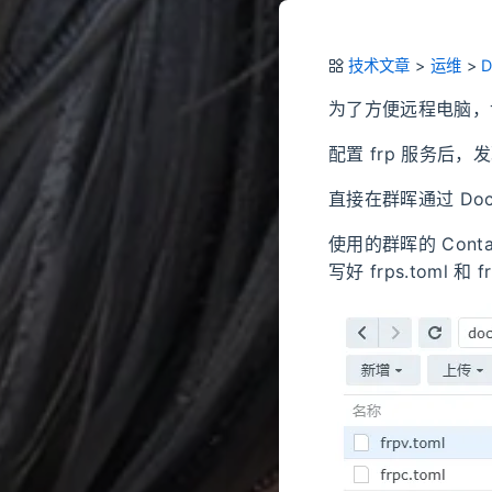
技术文章
>
运维
>
D
为了方便远程电脑，访
配置 frp 服务后
直接在群晖通过 Dock
使用的群晖的 Contai
写好 frps.toml 和 